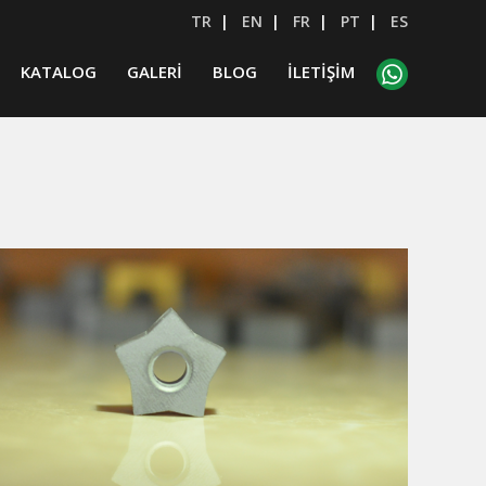
TR
|
EN
|
FR
|
PT
|
ES
KATALOG
GALERİ
BLOG
İLETİŞİM