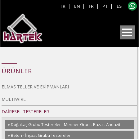
TR
|
EN
|
FR
|
PT
|
ES
ÜRÜNLER
ELMAS TELLER VE EKİPMANLARI
MULTIWIRE
DAİRESEL TESTERELER
» Doğaltaş Grubu Testereler - Mermer-Granit-Bazalt-Andazit
» Beton - İnşaat Grubu Testereler