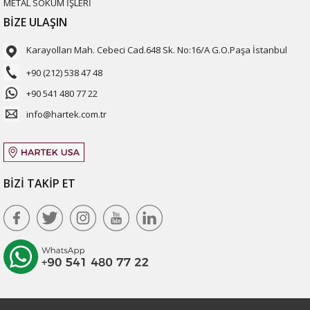
METAL SÖKÜM İŞLERİ
BİZE ULAŞIN
Karayolları Mah. Cebeci Cad.648 Sk. No:16/A G.O.Paşa İstanbul
+90 (212) 538 47 48
+90 541 480 77 22
info@hartek.com.tr
BİZİ TAKİP ET