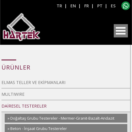
TR
|
EN
|
FR
|
PT
|
ES
ÜRÜNLER
ELMAS TELLER VE EKİPMANLARI
MULTIWIRE
DAİRESEL TESTERELER
» Doğaltaş Grubu Testereler - Mermer-Granit-Bazalt-Andazit
» Beton - İnşaat Grubu Testereler