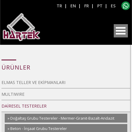
TR
|
EN
|
FR
|
PT
|
ES
ÜRÜNLER
ELMAS TELLER VE EKİPMANLARI
MULTIWIRE
DAİRESEL TESTERELER
» Doğaltaş Grubu Testereler - Mermer-Granit-Bazalt-Andazit
» Beton - İnşaat Grubu Testereler