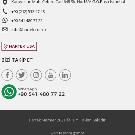
Karayolları Mah. Cebeci Cad.648 Sk. No:16/A G.O.Paşa İstanbul
+90 (212) 538 47 48
+90 541 480 77 22
info@hartek.com.tr
BİZİ TAKİP ET
Hartek Mermer 2021 © Tüm Hakları Saklıdır.
web tasarım grimor