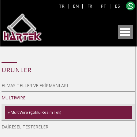
TR
|
EN
|
FR
|
PT
|
ES
ÜRÜNLER
ELMAS TELLER VE EKİPMANLARI
MULTIWIRE
» MultiWire (Çoklu Kesim Teli)
DAİRESEL TESTERELER