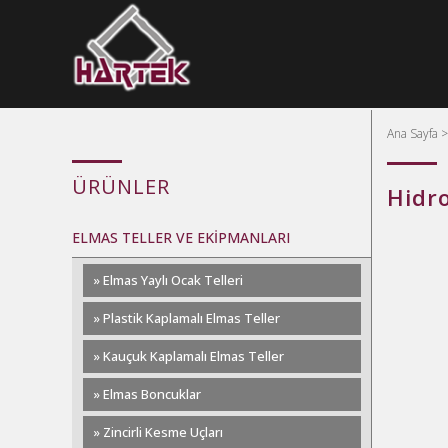
Ana Sayfa
ÜRÜNLER
Hidr
ELMAS TELLER VE EKİPMANLARI
» Elmas Yaylı Ocak Telleri
» Plastik Kaplamalı Elmas Teller
» Kauçuk Kaplamalı Elmas Teller
» Elmas Boncuklar
» Zincirli Kesme Uçları