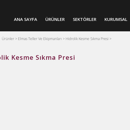
ANA SAYFA
ÜRÜNLER
SEKTÖRLER
KURUMSAL
>
Ürünler >
Elmas Teller Ve Ekipmanları >
Hidrolik Kesme Sıkma Presi >
olik Kesme Sıkma Presi