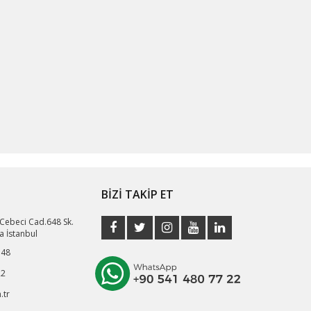
BİZİ TAKİP ET
 Cebeci Cad.648 Sk.
a İstanbul
 48
22
.tr