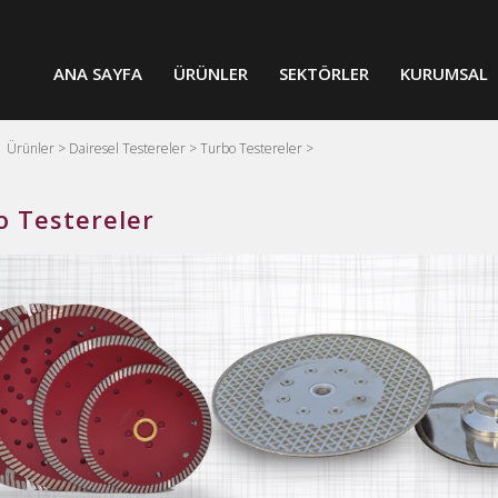
ANA SAYFA
ÜRÜNLER
SEKTÖRLER
KURUMSAL
>
Ürünler >
Dairesel Testereler >
Turbo Testereler >
o Testereler