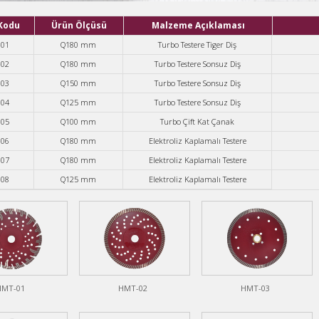
Kodu
Ürün Ölçüsü
Malzeme Açıklaması
01
Q180 mm
Turbo Testere Tiger Diş
02
Q180 mm
Turbo Testere Sonsuz Diş
03
Q150 mm
Turbo Testere Sonsuz Diş
04
Q125 mm
Turbo Testere Sonsuz Diş
05
Q100 mm
Turbo Çift Kat Çanak
06
Q180 mm
Elektroliz Kaplamalı Testere
07
Q180 mm
Elektroliz Kaplamalı Testere
08
Q125 mm
Elektroliz Kaplamalı Testere
HMT-01
HMT-02
HMT-03