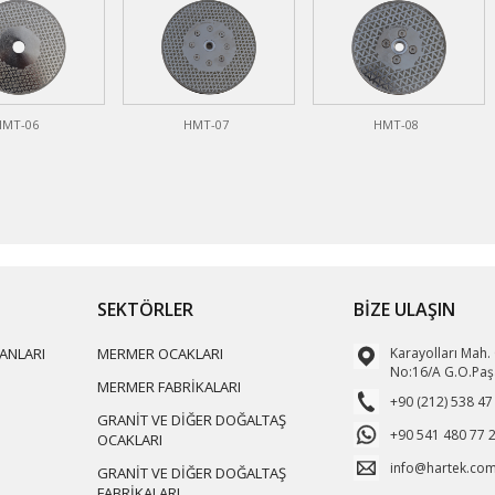
HMT-06
HMT-07
HMT-08
SEKTÖRLER
BİZE ULAŞIN
ANLARI
MERMER OCAKLARI
Karayolları Mah.
No:16/A G.O.Paş
MERMER FABRİKALARI
+90 (212) 538 47
GRANİT VE DİĞER DOĞALTAŞ
+90 541 480 77 
OCAKLARI
info@hartek.com
GRANİT VE DİĞER DOĞALTAŞ
FABRİKALARI