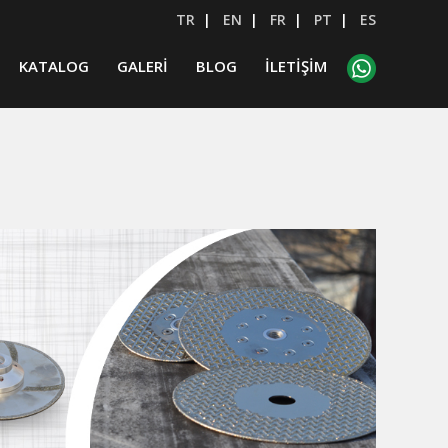
TR
|
EN
|
FR
|
PT
|
ES
KATALOG
GALERİ
BLOG
İLETİŞİM