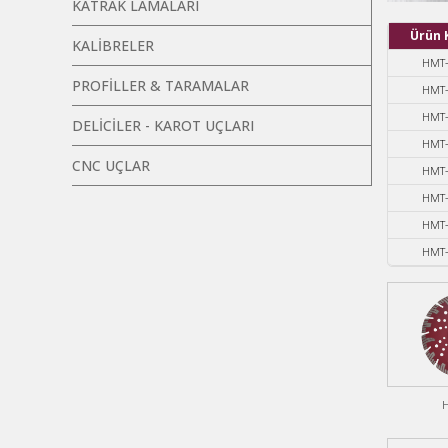
KATRAK LAMALARI
Ürün 
KALİBRELER
HMT-
PROFİLLER & TARAMALAR
HMT-
HMT-
DELİCİLER - KAROT UÇLARI
HMT-
CNC UÇLAR
HMT-
HMT-
HMT-
HMT-